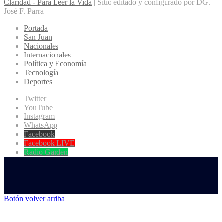
Claridad - Para Leer la Vida
| Sitio editado y configurado por DG.
José F. Parra
Portada
San Juan
Nacionales
Internacionales
Política y Economía
Tecnología
Deportes
Twitter
YouTube
Instagram
WhatsApp
Facebook
Facebook LIVE
Radio Garden
Botón volver arriba