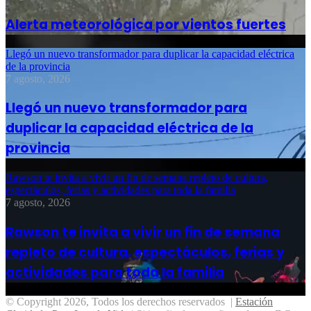
Alerta meteorológica por vientos fuertes
Llegó un nuevo transformador para duplicar la capacidad eléctrica
de la provincia
7 agosto, 2026
Llegó un nuevo transformador para
duplicar la capacidad eléctrica de la
provincia
Rawson te invita a vivir un fin de semana repleto de cultura,
espectáculos, ferias y actividades para toda la familia
7 agosto, 2026
Rawson te invita a vivir un fin de semana
repleto de cultura, espectáculos, ferias y
actividades para toda la familia
© Copyright 2026, Todos los derechos reservados |
Estación