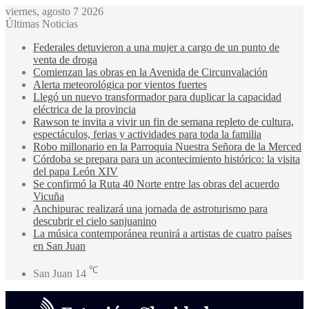
viernes, agosto 7 2026
Últimas Noticias
Federales detuvieron a una mujer a cargo de un punto de
venta de droga
Comienzan las obras en la Avenida de Circunvalación
Alerta meteorológica por vientos fuertes
Llegó un nuevo transformador para duplicar la capacidad
eléctrica de la provincia
Rawson te invita a vivir un fin de semana repleto de cultura,
espectáculos, ferias y actividades para toda la familia
Robo millonario en la Parroquia Nuestra Señora de la Merced
Córdoba se prepara para un acontecimiento histórico: la visita
del papa León XIV
Se confirmó la Ruta 40 Norte entre las obras del acuerdo
Vicuña
Anchipurac realizará una jornada de astroturismo para
descubrir el cielo sanjuanino
La música contemporánea reunirá a artistas de cuatro países
en San Juan
℃
San Juan
14