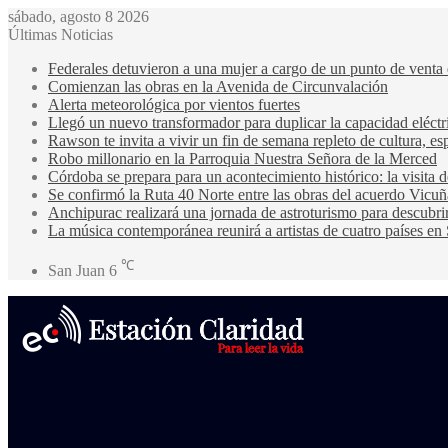
sábado, agosto 8 2026
Últimas Noticias
Federales detuvieron a una mujer a cargo de un punto de venta
Comienzan las obras en la Avenida de Circunvalación
Alerta meteorológica por vientos fuertes
Llegó un nuevo transformador para duplicar la capacidad eléctri
Rawson te invita a vivir un fin de semana repleto de cultura, esp
Robo millonario en la Parroquia Nuestra Señora de la Merced
Córdoba se prepara para un acontecimiento histórico: la visita
Se confirmó la Ruta 40 Norte entre las obras del acuerdo Vicuñ
Anchipurac realizará una jornada de astroturismo para descubrir
La música contemporánea reunirá a artistas de cuatro países en
℃
San Juan
6