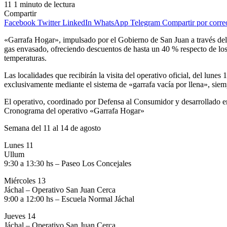
11
1 minuto de lectura
Compartir
Facebook
Twitter
LinkedIn
WhatsApp
Telegram
Compartir por corre
«Garrafa Hogar», impulsado por el Gobierno de San Juan a través del M
gas envasado, ofreciendo descuentos de hasta un 40 % respecto de los v
temperaturas.
Las localidades que recibirán la visita del operativo oficial, del lune
exclusivamente mediante el sistema de «garrafa vacía por llena», siem
El operativo, coordinado por Defensa al Consumidor y desarrollado en
Cronograma del operativo «Garrafa Hogar»
Semana del 11 al 14 de agosto
Lunes 11
Ullum
9:30 a 13:30 hs – Paseo Los Concejales
Miércoles 13
Jáchal – Operativo San Juan Cerca
9:00 a 12:00 hs – Escuela Normal Jáchal
Jueves 14
Jáchal – Operativo San Juan Cerca