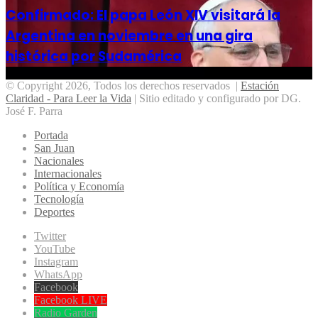
Confirmado: El papa León XIV visitará la
Argentina en noviembre en una gira
histórica por Sudamérica
© Copyright 2026, Todos los derechos reservados |
Estación
Claridad - Para Leer la Vida
| Sitio editado y configurado por DG.
José F. Parra
Portada
San Juan
Nacionales
Internacionales
Política y Economía
Tecnología
Deportes
Twitter
YouTube
Instagram
WhatsApp
Facebook
Facebook LIVE
Radio Garden