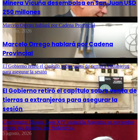
Minera Vicuña desembolsa en San Juan U$D
250 millones
Marcelo Orrego hablará por Cadena Provincial
5 agosto, 2026
Marcelo Orrego hablará por Cadena
Provincial
El Gobierno retiró el capítulo sobre venta de tierras a extranjeros
para asegurar la sesión
5 agosto, 2026
El Gobierno retiró el capítulo sobre venta de
tierras a extranjeros para asegurar la
sesión
Confirmado: El papa León XIV visitará la Argentina en noviembre
en una gira histórica por Sudamérica
5 agosto, 2026