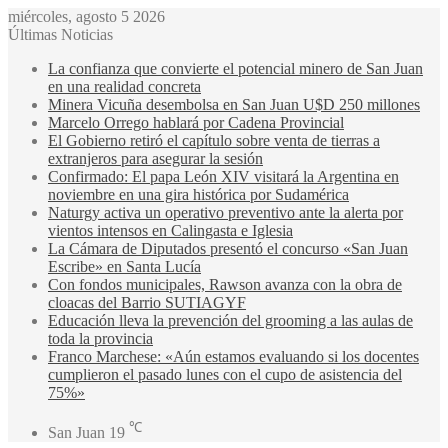
miércoles, agosto 5 2026
Últimas Noticias
La confianza que convierte el potencial minero de San Juan
en una realidad concreta
Minera Vicuña desembolsa en San Juan U$D 250 millones
Marcelo Orrego hablará por Cadena Provincial
El Gobierno retiró el capítulo sobre venta de tierras a
extranjeros para asegurar la sesión
Confirmado: El papa León XIV visitará la Argentina en
noviembre en una gira histórica por Sudamérica
Naturgy activa un operativo preventivo ante la alerta por
vientos intensos en Calingasta e Iglesia
La Cámara de Diputados presentó el concurso «San Juan
Escribe» en Santa Lucía
Con fondos municipales, Rawson avanza con la obra de
cloacas del Barrio SUTIAGYF
Educación lleva la prevención del grooming a las aulas de
toda la provincia
Franco Marchese: «Aún estamos evaluando si los docentes
cumplieron el pasado lunes con el cupo de asistencia del
75%»
℃
San Juan
19