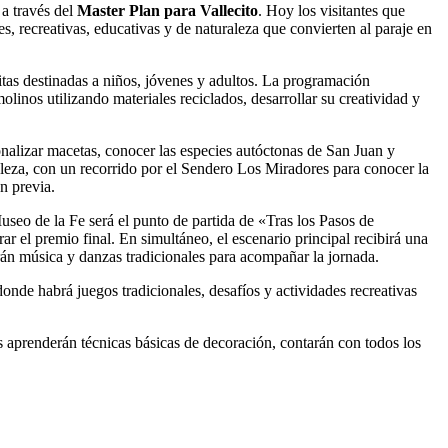
a través del
Master Plan para Vallecito
. Hoy los visitantes que
s, recreativas, educativas y de naturaleza que convierten al paraje en
uitas destinadas a niños, jóvenes y adultos. La programación
linos utilizando materiales reciclados, desarrollar su creatividad y
sonalizar macetas, conocer las especies autóctonas de San Juan y
raleza, con un recorrido por el Sendero Los Miradores para conocer la
ón previa.
useo de la Fe será el punto de partida de «Tras los Pasos de
r el premio final. En simultáneo, el escenario principal recibirá una
cerán música y danzas tradicionales para acompañar la jornada.
onde habrá juegos tradicionales, desafíos y actividades recreativas
es aprenderán técnicas básicas de decoración, contarán con todos los