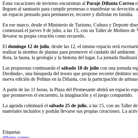
Estas vacaciones de invierno encuentran al
Paraje Difunta Correa
en
lleguen al santuario para cumplir promesas o manifestar su devoción a 
un espacio pensado para permanecer, recorrer y disfrutar en familia.
En ese marco, desde el Ministerio de Turismo, Cultura y Deporte dis
comenzará el jueves 9 de julio, a las 15, con un Taller de Molinos de 
llevarse su propia creación como recuerdo.
El
domingo 12 de julio
, desde las 12, el mismo espacio será escenari
realizar la siembra de plantas para promover el cuidado del ambiente.
flora, la fauna, la geología y la historia del lugar. La jornada finaliz
Las propuestas continuarán el
sábado 18 de julio
con una jornada espe
Deolinda», una búsqueda del tesoro que propone recorrer distintos sect
nueva edición de Peñitas en la Difunta, con la participación de artista
A partir de las 11 horas, la Plaza del Promesante abrirá un espacio es
que promueven el encuentro, la imaginación y el juego compartido.
La agenda culminará el
sábado 25 de julio
, a las 15, con un Taller 
materiales incluidos y podrán llevarse sus propias creaciones. La activ
Etiquetas
difunta correa