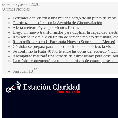
sábado, agosto 8 2026
Últimas Noticias
Federales detuvieron a una mujer a cargo de un punto de venta
Comienzan las obras en la Avenida de Circunvalación
Alerta meteorológica por vientos fuertes
Llegó un nuevo transformador para duplicar la capacidad eléctri
Rawson te invita a vivir un fin de semana repleto de cultura, esp
Robo millonario en la Parroquia Nuestra Señora de la Merced
Córdoba se prepara para un acontecimiento histórico: la visita
Se confirmó la Ruta 40 Norte entre las obras del acuerdo Vicuñ
Anchipurac realizará una jornada de astroturismo para descubrir
La música contemporánea reunirá a artistas de cuatro países en
℃
San Juan
13