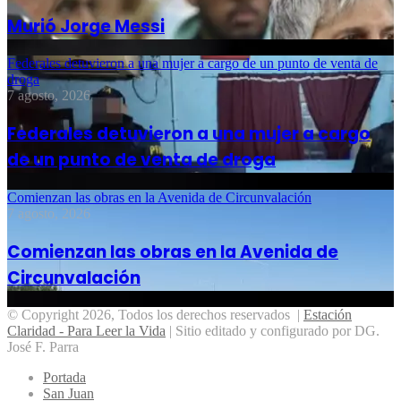
Murió Jorge Messi
Federales detuvieron a una mujer a cargo de un punto de venta de
droga
7 agosto, 2026
Federales detuvieron a una mujer a cargo
de un punto de venta de droga
Comienzan las obras en la Avenida de Circunvalación
7 agosto, 2026
Comienzan las obras en la Avenida de
Circunvalación
© Copyright 2026, Todos los derechos reservados |
Estación
Claridad - Para Leer la Vida
| Sitio editado y configurado por DG.
José F. Parra
Portada
San Juan