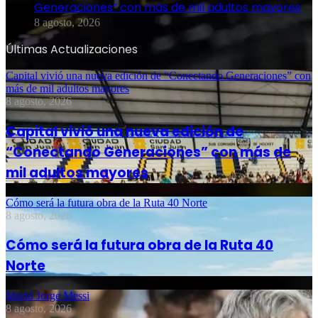
Generaciones” con más de mil adultos mayores
8 agosto, 2026
Últimas Actualizaciones
Capital vivió una nueva edición de “Conectando Generaciones” con
más de mil adultos mayores
8 agosto, 2026
Capital vivió una nueva edición de
“Conectando Generaciones” con más de
mil adultos mayores
Cómo será la futura obra de la Ruta 40 Norte
8 agosto, 2026
Cómo será la futura obra de la Ruta 40
Norte
Murió Jorge Messi
8 agosto, 2026