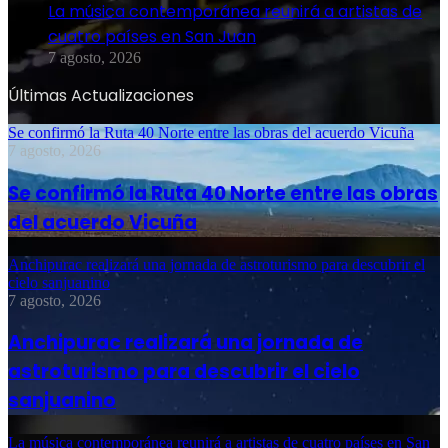
La música contemporánea reunirá a artistas de
cuatro países en San Juan
7 agosto, 2026
Últimas Actualizaciones
Se confirmó la Ruta 40 Norte entre las obras del acuerdo Vicuña
7 agosto, 2026
Se confirmó la Ruta 40 Norte entre las obras
del acuerdo Vicuña
Anchipurac realizará una jornada de astroturismo para descubrir el
cielo sanjuanino
7 agosto, 2026
Anchipurac realizará una jornada de
astroturismo para descubrir el cielo
sanjuanino
La música contemporánea reunirá a artistas de cuatro países en San