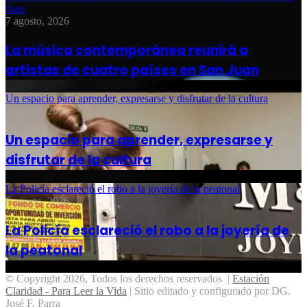
Juan
7 agosto, 2026
La música contemporánea reunirá a
artistas de cuatro países en San Juan
Un espacio para aprender, expresarse y disfrutar de la cultura
7 agosto, 2026
Un espacio para aprender, expresarse y
disfrutar de la cultura
La Policía esclareció el robo a la joyería de la peatonal
6 agosto, 2026
La Policía esclareció el robo a la joyería de
la peatonal
© Copyright 2026, Todos los derechos reservados |
Estación
Claridad - Para Leer la Vida
| Sitio editado y configurado por DG.
José F. Parra