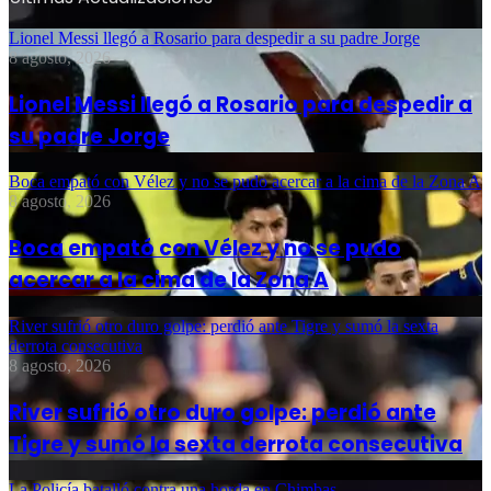
Lionel Messi llegó a Rosario para despedir a su padre Jorge
8 agosto, 2026
Lionel Messi llegó a Rosario para despedir a
su padre Jorge
Boca empató con Vélez y no se pudo acercar a la cima de la Zona A
8 agosto, 2026
Boca empató con Vélez y no se pudo
acercar a la cima de la Zona A
River sufrió otro duro golpe: perdió ante Tigre y sumó la sexta
derrota consecutiva
8 agosto, 2026
River sufrió otro duro golpe: perdió ante
Tigre y sumó la sexta derrota consecutiva
La Policía batalló contra una horda en Chimbas