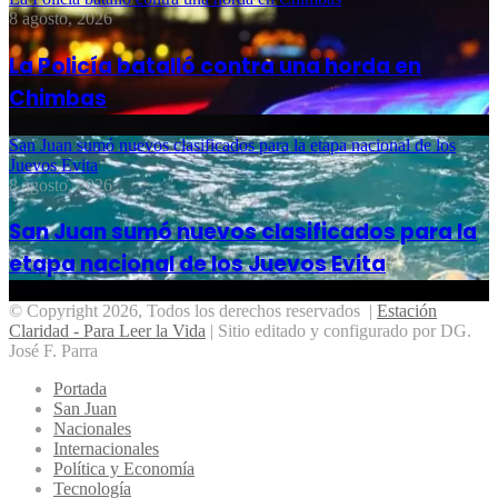
8 agosto, 2026
La Policía batalló contra una horda en
Chimbas
San Juan sumó nuevos clasificados para la etapa nacional de los
Juevos Evita
8 agosto, 2026
San Juan sumó nuevos clasificados para la
etapa nacional de los Juevos Evita
© Copyright 2026, Todos los derechos reservados |
Estación
Claridad - Para Leer la Vida
| Sitio editado y configurado por DG.
José F. Parra
Portada
San Juan
Nacionales
Internacionales
Política y Economía
Tecnología