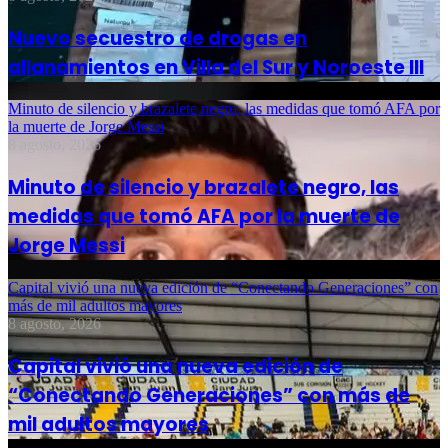
Nuevo secuestro de drogas en
allanamientos en Villa del Sur y Noroeste III
Minuto de silencio y brazalete negro, las medidas que tomó AFA por
la muerte de Jorge Messi
8 agosto, 2026
Minuto de silencio y brazalete negro, las
medidas que tomó AFA por la muerte de
Jorge Messi
Capital vivió una nueva edición de “Conectando Generaciones” con
más de mil adultos mayores
8 agosto, 2026
Capital vivió una nueva edición de
“Conectando Generaciones” con más de
mil adultos mayores