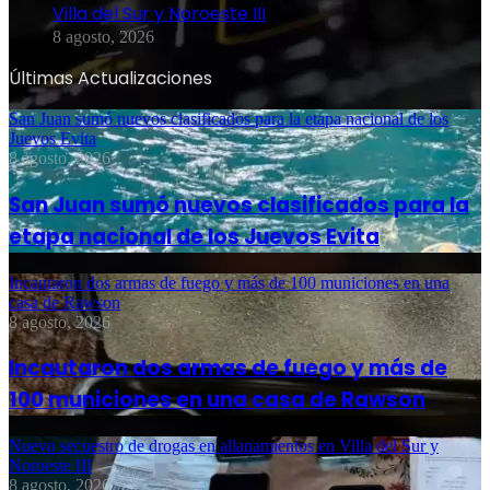
Villa del Sur y Noroeste III
8 agosto, 2026
Últimas Actualizaciones
San Juan sumó nuevos clasificados para la etapa nacional de los
Juevos Evita
8 agosto, 2026
San Juan sumó nuevos clasificados para la
etapa nacional de los Juevos Evita
Incautaron dos armas de fuego y más de 100 municiones en una
casa de Rawson
8 agosto, 2026
Incautaron dos armas de fuego y más de
100 municiones en una casa de Rawson
Nuevo secuestro de drogas en allanamientos en Villa del Sur y
Noroeste III
8 agosto, 2026