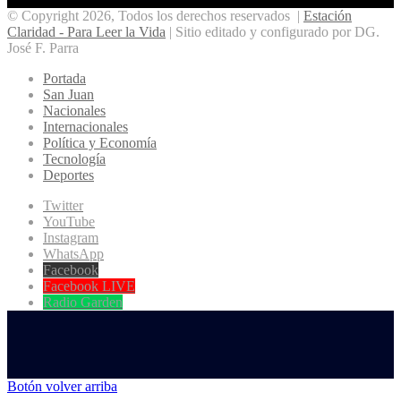
© Copyright 2026, Todos los derechos reservados |
Estación
Claridad - Para Leer la Vida
| Sitio editado y configurado por DG.
José F. Parra
Portada
San Juan
Nacionales
Internacionales
Política y Economía
Tecnología
Deportes
Twitter
YouTube
Instagram
WhatsApp
Facebook
Facebook LIVE
Radio Garden
Botón volver arriba