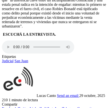
que “la diferencia clave entre un incumplimiento contractual y una
estafa penal radica en la intención de engañar: mientras lo primero se
resuelve en el fuero civil, el caso Robles Bonadé está tipificado
como delito penal porque existió desde el inicio una voluntad de
perjudicar económicamente a las víctimas mediante la venta
reiterada de terrenos y viviendas que nunca se entregaron ni se
urbanizaron”.
ESCUCHÁ LA ENTREVISTA.
Etiquetas
Judicial
San Juan
Lucas Canto
Send an email
29 octubre, 2025
210
1 minuto de lectura
Compartir