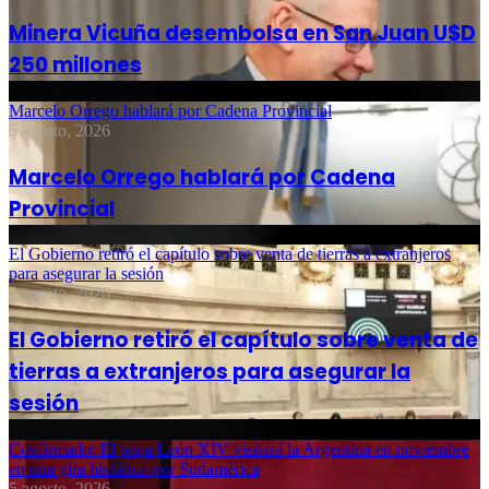
Minera Vicuña desembolsa en San Juan U$D
250 millones
Marcelo Orrego hablará por Cadena Provincial
5 agosto, 2026
Marcelo Orrego hablará por Cadena
Provincial
El Gobierno retiró el capítulo sobre venta de tierras a extranjeros
para asegurar la sesión
5 agosto, 2026
El Gobierno retiró el capítulo sobre venta de
tierras a extranjeros para asegurar la
sesión
Confirmado: El papa León XIV visitará la Argentina en noviembre
en una gira histórica por Sudamérica
5 agosto, 2026