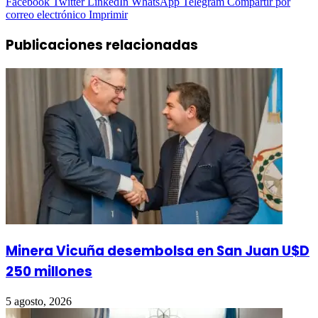
Facebook
Twitter
LinkedIn
WhatsApp
Telegram
Compartir por
correo electrónico
Imprimir
Publicaciones relacionadas
Minera Vicuña desembolsa en San Juan U$D
250 millones
5 agosto, 2026