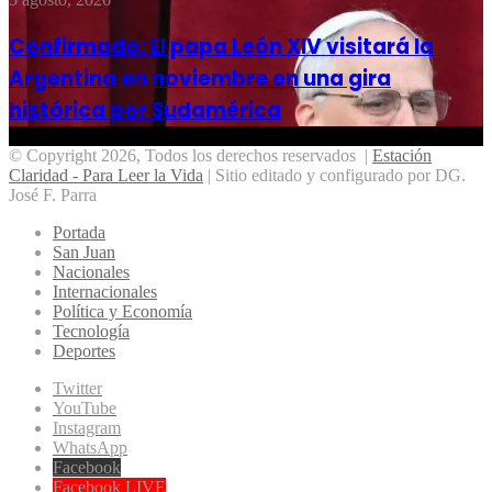
Confirmado: El papa León XIV visitará la
Argentina en noviembre en una gira
histórica por Sudamérica
© Copyright 2026, Todos los derechos reservados |
Estación
Claridad - Para Leer la Vida
| Sitio editado y configurado por DG.
José F. Parra
Portada
San Juan
Nacionales
Internacionales
Política y Economía
Tecnología
Deportes
Twitter
YouTube
Instagram
WhatsApp
Facebook
Facebook LIVE