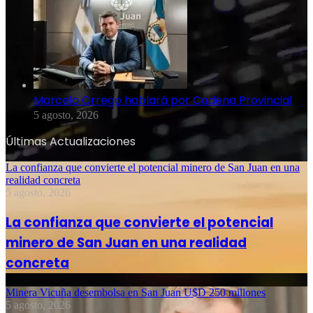
Marcelo Orrego hablará por Cadena Provincial
5 agosto, 2026
Últimas Actualizaciones
La confianza que convierte el potencial minero de San Juan en una
realidad concreta
5 agosto, 2026
La confianza que convierte el potencial
minero de San Juan en una realidad
concreta
Minera Vicuña desembolsa en San Juan U$D 250 millones
5 agosto, 2026