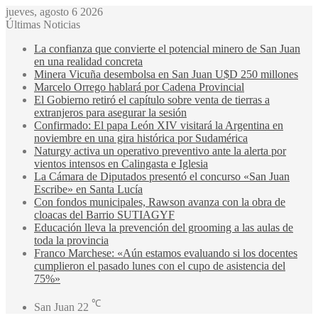
jueves, agosto 6 2026
Últimas Noticias
La confianza que convierte el potencial minero de San Juan
en una realidad concreta
Minera Vicuña desembolsa en San Juan U$D 250 millones
Marcelo Orrego hablará por Cadena Provincial
El Gobierno retiró el capítulo sobre venta de tierras a
extranjeros para asegurar la sesión
Confirmado: El papa León XIV visitará la Argentina en
noviembre en una gira histórica por Sudamérica
Naturgy activa un operativo preventivo ante la alerta por
vientos intensos en Calingasta e Iglesia
La Cámara de Diputados presentó el concurso «San Juan
Escribe» en Santa Lucía
Con fondos municipales, Rawson avanza con la obra de
cloacas del Barrio SUTIAGYF
Educación lleva la prevención del grooming a las aulas de
toda la provincia
Franco Marchese: «Aún estamos evaluando si los docentes
cumplieron el pasado lunes con el cupo de asistencia del
75%»
℃
San Juan
22