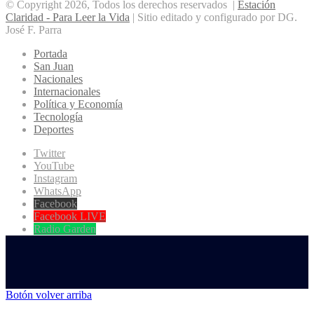
© Copyright 2026, Todos los derechos reservados |
Estación
Claridad - Para Leer la Vida
| Sitio editado y configurado por DG.
José F. Parra
Portada
San Juan
Nacionales
Internacionales
Política y Economía
Tecnología
Deportes
Twitter
YouTube
Instagram
WhatsApp
Facebook
Facebook LIVE
Radio Garden
Botón volver arriba