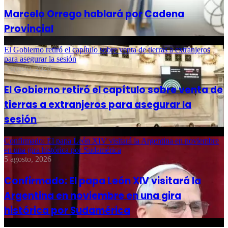
Marcelo Orrego hablará por Cadena
Provincial
El Gobierno retiró el capítulo sobre venta de tierras a extranjeros
para asegurar la sesión
5 agosto, 2026
El Gobierno retiró el capítulo sobre venta de
tierras a extranjeros para asegurar la
sesión
Confirmado: El papa León XIV visitará la Argentina en noviembre
en una gira histórica por Sudamérica
5 agosto, 2026
Confirmado: El papa León XIV visitará la
Argentina en noviembre en una gira
histórica por Sudamérica