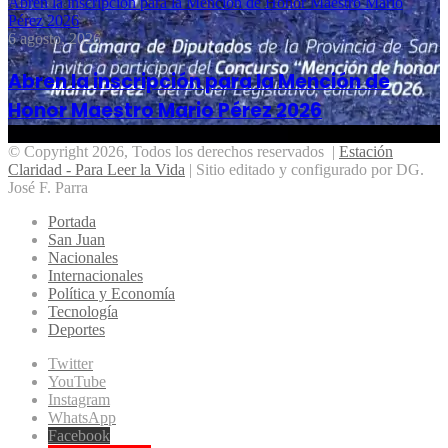
Abren la inscripción para la Mención de Honor Maestro Mario
Pérez 2026
6 agosto, 2026
Abren la inscripción para la Mención de
Honor Maestro Mario Pérez 2026
© Copyright 2026, Todos los derechos reservados |
Estación
Claridad - Para Leer la Vida
| Sitio editado y configurado por DG.
José F. Parra
Portada
San Juan
Nacionales
Internacionales
Política y Economía
Tecnología
Deportes
Twitter
YouTube
Instagram
WhatsApp
Facebook