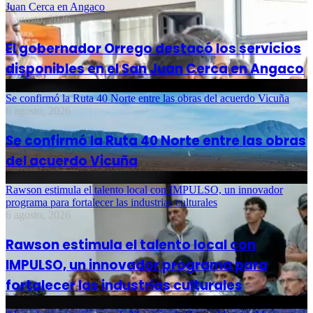
Juan Cerca en Angaco
6 agosto, 2026
El gobernador Orrego destacó los servicios
disponibles en el San Juan Cerca en Angaco
Se confirmó la Ruta 40 Norte entre las obras del acuerdo Vicuña
6 agosto, 2026
Se confirmó la Ruta 40 Norte entre las obras
del acuerdo Vicuña
Rawson estimula el talento local con IMPULSO, un innovador
programa para fortalecer las industrias culturales
6 agosto, 2026
Rawson estimula el talento local con
IMPULSO, un innovador programa para
fortalecer las industrias culturales