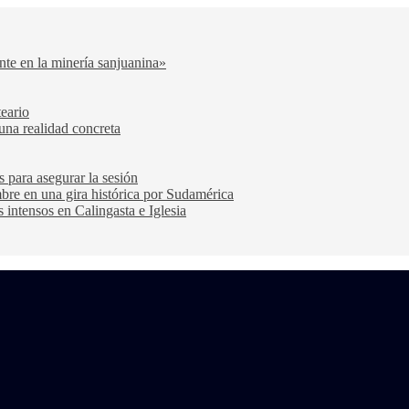
nte en la minería sanjuanina»
teario
una realidad concreta
s para asegurar la sesión
bre en una gira histórica por Sudamérica
s intensos en Calingasta e Iglesia