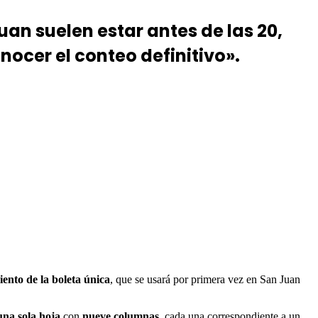
uan suelen estar antes de las 20,
ocer el conteo definitivo».
nto de la boleta única
, que se usará por primera vez en San Juan
una sola hoja
con
nueve columnas
, cada una correspondiente a un