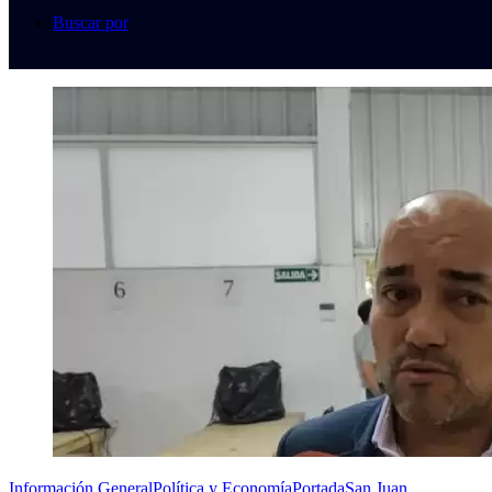
Buscar por
Información General
Política y Economía
Portada
San Juan