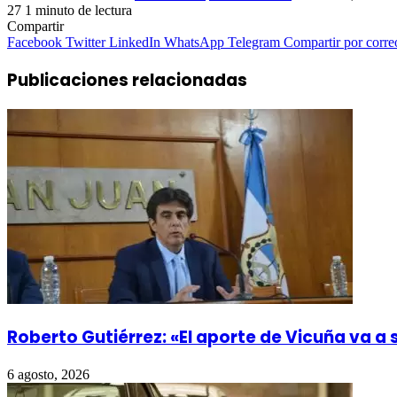
27
1 minuto de lectura
Compartir
Facebook
Twitter
LinkedIn
WhatsApp
Telegram
Compartir por corre
Publicaciones relacionadas
Roberto Gutiérrez: «El aporte de Vicuña va a
6 agosto, 2026