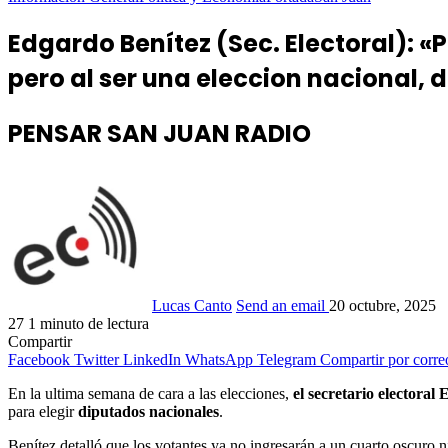
Edgardo Benítez (Sec. Electoral): «P
pero al ser una eleccion nacional,
PENSAR SAN JUAN RADIO
Lucas Canto
Send an email
20 octubre, 2025
27
1 minuto de lectura
Compartir
Facebook
Twitter
LinkedIn
WhatsApp
Telegram
Compartir por corre
En la ultima semana de cara a las elecciones,
el secretario elector
para elegir
diputados nacionales
.
Benítez detalló que los votantes ya no ingresarán a un cuarto oscuro ni