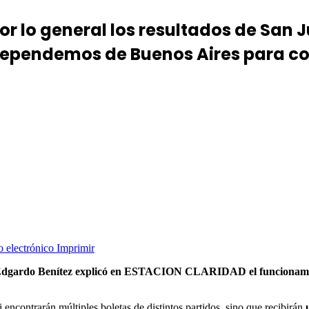
or lo general los resultados de San J
 dependemos de Buenos Aires para con
o electrónico
Imprimir
al Edgardo Benítez explicó en ESTACION CLARIDAD el funcionamie
 encontrarán múltiples boletas de distintos partidos, sino que recibirán