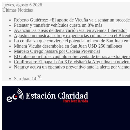
jueves, agosto 6 2026
Últimas Noticias
Roberto Gutiérrez: «El aporte de Vicuña va a sentar un precede
Patentar y transferir vehículos cuesta un 8% más
Avanzan las tareas de demarcación vial en avenida Libertador
Agosto con música, teatro y experiencias culturales en el Bicen
La confianza que convierte el potencial minero de San Juan en 
Minera Vicuña desembolsa en San Juan U$D 250 millones
Marcelo Orrego hablará por Cadena Provincial
El Gobierno retiró el capítulo sobre venta de tierras a extranjero
Confirmado: El papa León XIV visitará la Argentina en noviem
Naturgy activa un operativo preventivo ante la alerta por viento
℃
San Juan
14