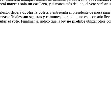
eberá
marcar solo un casillero
, y si marca más de uno, el voto será
anu
 elector deberá
doblar la boleta
y entregarla al presidente de mesa para 
ceras oficiales son seguras y comunes
, por lo que no es necesario lle
ular el voto
. Finalmente, indicó que la ley
no prohíbe
utilizar otros c