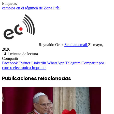
Etiquetas
cambios en el régimen de Zona Fría
Reynaldo Ortiz
Send an email
21 mayo,
2026
14
1 minuto de lectura
Compartir
Facebook
Twitter
LinkedIn
WhatsApp
Telegram
Compartir por
correo electrónico
Imprimir
Publicaciones relacionadas