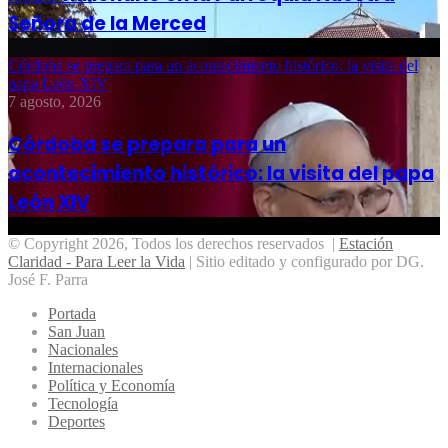
Señora de la Merced
Córdoba se prepara para un acontecimiento histórico: la visita del
papa León XIV
7 agosto, 2026
Córdoba se prepara para un
acontecimiento histórico: la visita del papa
León XIV
© Copyright 2026, Todos los derechos reservados |
Estación
Claridad - Para Leer la Vida
| Sitio editado y configurado por DG.
José F. Parra
Portada
San Juan
Nacionales
Internacionales
Política y Economía
Tecnología
Deportes