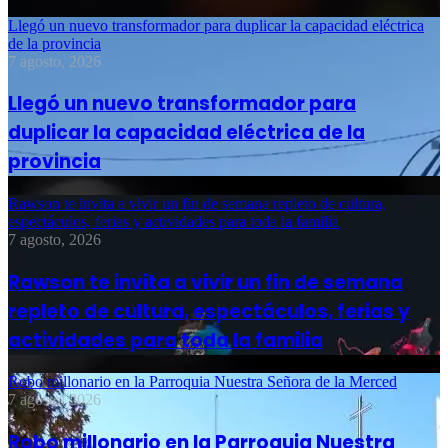
Llegó un nuevo transformador para duplicar la capacidad eléctrica
de la provincia
7 agosto, 2026
Llegó un nuevo transformador para
duplicar la capacidad eléctrica de la
provincia
Rawson te invita a vivir un fin de semana repleto de cultura,
espectáculos, ferias y actividades para toda la familia
7 agosto, 2026
Rawson te invita a vivir un fin de semana
repleto de cultura, espectáculos, ferias y
actividades para toda la familia
Robo millonario en la Parroquia Nuestra Señora de la Merced
7 agosto, 2026
Robo millonario en la Parroquia Nuestra