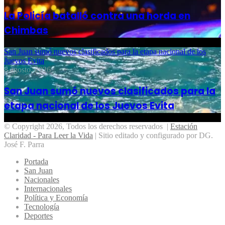
La Policía batalló contra una horda en
Chimbas
San Juan sumó nuevos clasificados para la etapa nacional de los
Juevos Evita
8 agosto, 2026
San Juan sumó nuevos clasificados para la
etapa nacional de los Juevos Evita
© Copyright 2026, Todos los derechos reservados |
Estación
Claridad - Para Leer la Vida
| Sitio editado y configurado por DG.
José F. Parra
Portada
San Juan
Nacionales
Internacionales
Política y Economía
Tecnología
Deportes