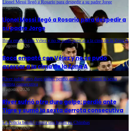
Lionel Messi llegó a Rosario para despedir a su padre Jorge
8 agosto, 2026
Lionel Messi llegó a Rosario para despedir a
su padre Jorge
Boca empató con Vélez y no se pudo acercar a la cima de la Zona A
8 agosto, 2026
Boca empató con Vélez y no se pudo
acercar a la cima de la Zona A
River sufrió otro duro golpe: perdió ante Tigre y sumó la sexta
derrota consecutiva
8 agosto, 2026
River sufrió otro duro golpe: perdió ante
Tigre y sumó la sexta derrota consecutiva
La Policía batalló contra una horda en Chimbas
8 agosto, 2026