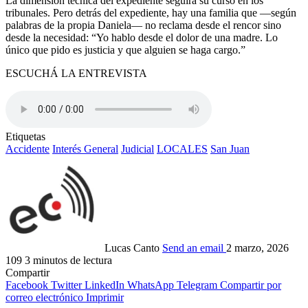
La dimensión técnica del expediente seguirá su curso en los
tribunales. Pero detrás del expediente, hay una familia que —según
palabras de la propia Daniela— no reclama desde el rencor sino
desde la necesidad: “Yo hablo desde el dolor de una madre. Lo
único que pido es justicia y que alguien se haga cargo.”
ESCUCHÁ LA ENTREVISTA
Etiquetas
Accidente
Interés General
Judicial
LOCALES
San Juan
Lucas Canto
Send an email
2 marzo, 2026
109
3 minutos de lectura
Compartir
Facebook
Twitter
LinkedIn
WhatsApp
Telegram
Compartir por
correo electrónico
Imprimir