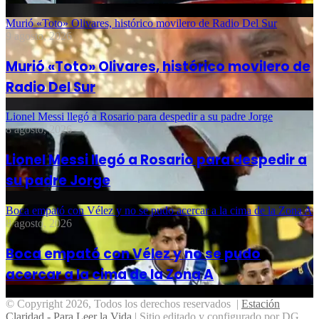
Murió «Toto» Olivares, histórico movilero de Radio Del Sur
9 agosto, 2026
Murió «Toto» Olivares, histórico movilero de
Radio Del Sur
Lionel Messi llegó a Rosario para despedir a su padre Jorge
8 agosto, 2026
Lionel Messi llegó a Rosario para despedir a
su padre Jorge
Boca empató con Vélez y no se pudo acercar a la cima de la Zona A
8 agosto, 2026
Boca empató con Vélez y no se pudo
acercar a la cima de la Zona A
© Copyright 2026, Todos los derechos reservados |
Estación
Claridad - Para Leer la Vida
| Sitio editado y configurado por DG.