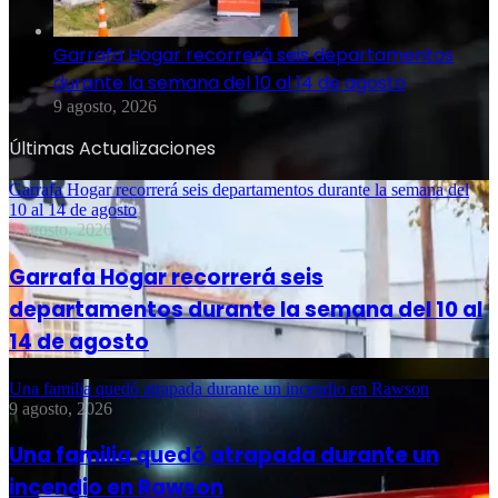
Garrafa Hogar recorrerá seis departamentos
durante la semana del 10 al 14 de agosto
9 agosto, 2026
Últimas Actualizaciones
Garrafa Hogar recorrerá seis departamentos durante la semana del
10 al 14 de agosto
9 agosto, 2026
Garrafa Hogar recorrerá seis
departamentos durante la semana del 10 al
14 de agosto
Una familia quedó atrapada durante un incendio en Rawson
9 agosto, 2026
Una familia quedó atrapada durante un
incendio en Rawson