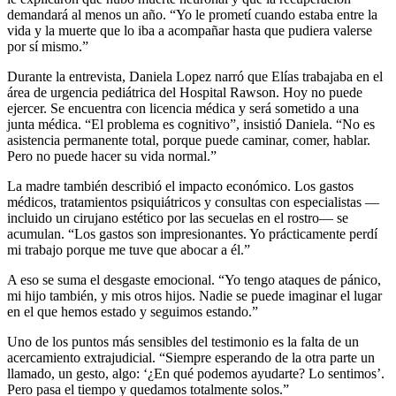
demandará al menos un año. “Yo le prometí cuando estaba entre la
vida y la muerte que lo iba a acompañar hasta que pudiera valerse
por sí mismo.”
Durante la entrevista, Daniela Lopez narró que Elías trabajaba en el
área de urgencia pediátrica del Hospital Rawson. Hoy no puede
ejercer. Se encuentra con licencia médica y será sometido a una
junta médica. “El problema es cognitivo”, insistió Daniela. “No es
asistencia permanente total, porque puede caminar, comer, hablar.
Pero no puede hacer su vida normal.”
La madre también describió el impacto económico. Los gastos
médicos, tratamientos psiquiátricos y consultas con especialistas —
incluido un cirujano estético por las secuelas en el rostro— se
acumulan. “Los gastos son impresionantes. Yo prácticamente perdí
mi trabajo porque me tuve que abocar a él.”
A eso se suma el desgaste emocional. “Yo tengo ataques de pánico,
mi hijo también, y mis otros hijos. Nadie se puede imaginar el lugar
en el que hemos estado y seguimos estando.”
Uno de los puntos más sensibles del testimonio es la falta de un
acercamiento extrajudicial. “Siempre esperando de la otra parte un
llamado, un gesto, algo: ‘¿En qué podemos ayudarte? Lo sentimos’.
Pero pasa el tiempo y quedamos totalmente solos.”