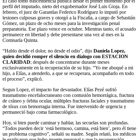
El caso tomó trascendencia pública desde el primer momento por el
perfil del imputado, nieto del exgobernador José Luis Gioja. En
febrero, el juez de Garantías Federico Rodríguez lo imputó por
lesiones culposas graves y otorgó a la Fiscalía, a cargo de Sebastián
Gómez, un plazo de ocho meses para la investigación penal
preparatoria. Ese plazo vence en octubre. Mientras tanto, el acusado
permanece en libertad y debe presentarse una vez al mes en la
Comisaría Quinta.
“Hablo desde el dolor, no desde el odio”, dijo
Daniela Lopez,
quien decidió romper el silencio en dialogo con ESTACION
CLARIDAD
; después de concentrarse durante meses
exclusivamente en la recuperación de su hijo. “Yo me aboqué a mi
hijo, a Elías, a atenderlo, a que se recuperara, acompañarlo en todo
el proceso”, explicó.
Segun Lopez, el impacto fue devastador. Elías Pezé sufrió
traumatismo encefalocraneano con contusión hemorrágica, fractura
de cráneo y órbita ocular, múltiples fracturas faciales y traumatismo
de tórax con hemorragia interna. Fue intervenido de urgencia y
permaneció bajo coma farmacológico.
Hoy, si bien puede caminar y hablar, las secuelas son profundas.
“Todos pueden decir ‘está hermoso, camina, está bien’, pero él tiene
un problema cognitivo”, señaló su madre. Según relató, los médicos
le explicaron que hubo muerte neuronal y que la recuperación