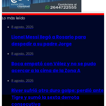
Lo más leído
8 agosto, 2026
Lionel Messi llegó a Rosario para
despedir a su padre Jorge
8 agosto, 2026
Boca empató con Vélez y no se pudo
acercar a la cima de la Zona A
8 agosto, 2026
River sufrió otro duro golpe: perdió ante
Tigre y sumó la sexta derrota
consecutiva