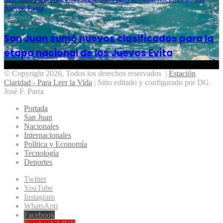
Juevos Evita
8 agosto, 2026
San Juan sumó nuevos clasificados para la
etapa nacional de los Juevos Evita
© Copyright 2026, Todos los derechos reservados |
Estación
Claridad - Para Leer la Vida
| Sitio editado y configurado por DG.
José F. Parra
Portada
San Juan
Nacionales
Internacionales
Política y Economía
Tecnología
Deportes
Twitter
YouTube
Instagram
WhatsApp
Facebook