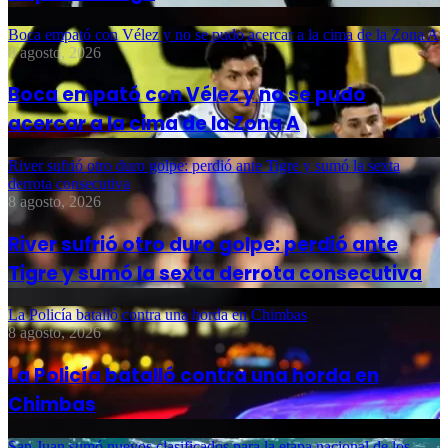
Boca empató con Vélez y no se pudo acercar a la cima de la Zona A
8 agosto, 2026
Boca empató con Vélez y no se pudo
acercar a la cima de la Zona A
River sufrió otro duro golpe: perdió ante Tigre y sumó la sexta
derrota consecutiva
8 agosto, 2026
River sufrió otro duro golpe: perdió ante
Tigre y sumó la sexta derrota consecutiva
La Policía batalló contra una horda en Chimbas
8 agosto, 2026
La Policía batalló contra una horda en
Chimbas
San Juan sumó nuevos clasificados para la etapa nacional de los