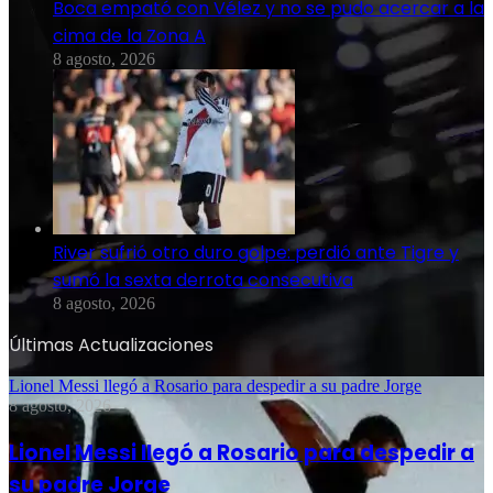
Boca empató con Vélez y no se pudo acercar a la
cima de la Zona A
8 agosto, 2026
River sufrió otro duro golpe: perdió ante Tigre y
sumó la sexta derrota consecutiva
8 agosto, 2026
Últimas Actualizaciones
Lionel Messi llegó a Rosario para despedir a su padre Jorge
8 agosto, 2026
Lionel Messi llegó a Rosario para despedir a
su padre Jorge