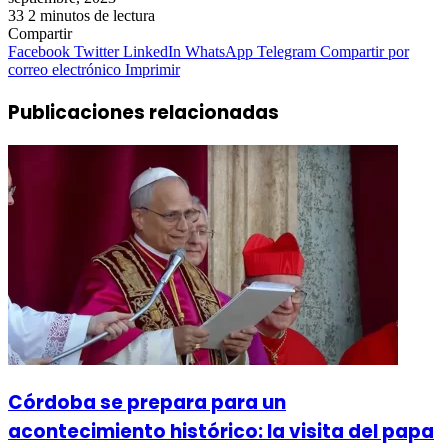
33
2 minutos de lectura
Compartir
Facebook
Twitter
LinkedIn
WhatsApp
Telegram
Compartir por
correo electrónico
Imprimir
Publicaciones relacionadas
Córdoba se prepara para un
acontecimiento histórico: la visita del papa