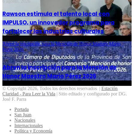
6 agosto, 2026
Rawson estimula el talento local con
IMPULSO, un innovador programa para
fortalecer las industrias culturales
Abren la inscripción para la Mención de Honor Maestro Mario
Pérez 2026
6 agosto, 2026
Abren la inscripción para la Mención de
Honor Maestro Mario Pérez 2026
© Copyright 2026, Todos los derechos reservados |
Estación
Claridad - Para Leer la Vida
| Sitio editado y configurado por DG.
José F. Parra
Portada
San Juan
Nacionales
Internacionales
Política y Economía