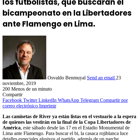
los futbolistas, que buscarán el
bicampeonato en la Libertadores
ante Flamengo en Lima.
Osvaldo Benmuyal
Send an email
23
noviembre, 2019
200
Menos de un minuto
Compartir
Facebook
Twitter
LinkedIn
WhatsApp
Telegram
Compartir por
correo electrónico
Imprimir
Las camisetas de River ya están listas en el vestuario a la espera
de quienes las vestirán en la final de la Copa Libertadores de
América
, este sábado desde las 17 en el Estadio Monumental de
Lima ante Flamengo. Para buscar el bi, la casaca rojiblanca luce
detalles especiales alusivos al partido, además de un parche