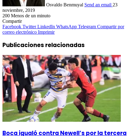
Osvaldo Benmuyal
Send an email
23
noviembre, 2019
200
Menos de un minuto
Compartir
Facebook
Twitter
LinkedIn
WhatsApp
Telegram
Compartir por
correo electrónico
Imprimir
Publicaciones relacionadas
Boca igualó contra Newell’s por la tercera