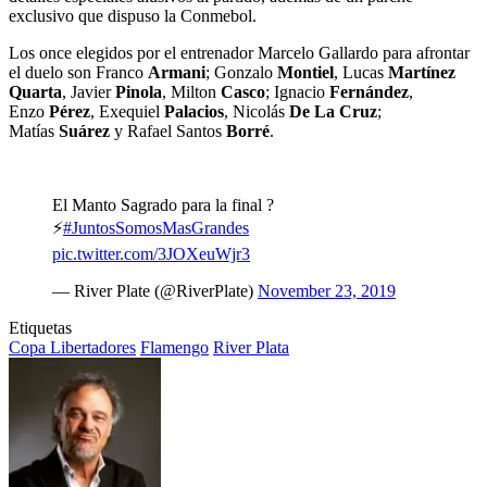
exclusivo que dispuso la Conmebol.
Los once elegidos por el entrenador Marcelo Gallardo para afrontar
el duelo son Franco
Armani
; Gonzalo
Montiel
, Lucas
Martínez
Quarta
, Javier
Pinola
, Milton
Casco
; Ignacio
Fernández
,
Enzo
Pérez
, Exequiel
Palacios
, Nicolás
De La Cruz
;
Matías
Suárez
y Rafael Santos
Borré
.
El Manto Sagrado para la final ?
⚡
#JuntosSomosMasGrandes
pic.twitter.com/3JOXeuWjr3
— River Plate (@RiverPlate)
November 23, 2019
Etiquetas
Copa Libertadores
Flamengo
River Plata