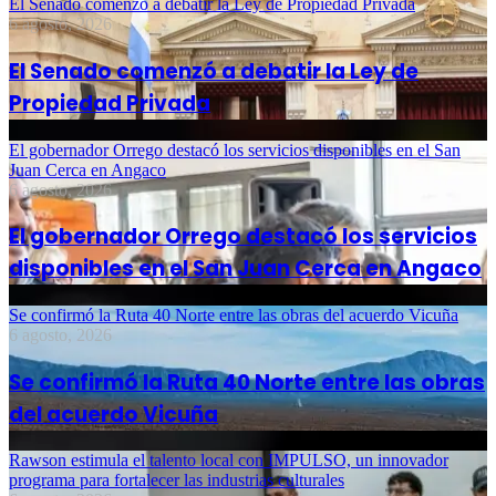
El Senado comenzó a debatir la Ley de Propiedad Privada
6 agosto, 2026
El Senado comenzó a debatir la Ley de
Propiedad Privada
El gobernador Orrego destacó los servicios disponibles en el San
Juan Cerca en Angaco
6 agosto, 2026
El gobernador Orrego destacó los servicios
disponibles en el San Juan Cerca en Angaco
Se confirmó la Ruta 40 Norte entre las obras del acuerdo Vicuña
6 agosto, 2026
Se confirmó la Ruta 40 Norte entre las obras
del acuerdo Vicuña
Rawson estimula el talento local con IMPULSO, un innovador
programa para fortalecer las industrias culturales