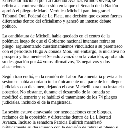
El senador nacional por La Libertad Avanza, Bruno Olivera, se
refirió a la controvertida sesión en la que el Senado de la Nación
aprobó el pliego de María Verónica Michelli para integrar el
Tribunal Oral Federal de La Plata, una decisión que expuso fuertes
diferencias dentro del oficialismo y generó un intenso debate
político.
La candidatura de Michelli había quedado en el centro de la
polémica luego de que el Gobierno nacional intentara retirar su
pliego, argumentando cuestionamientos vinculados a su parentesco
con el periodista Hugo Alconada Mon. Sin embargo, la iniciativa no
prosperó y finalmente el Senado avanzó con la votación, aprobando
su designación por 44 votos afirmativos, 18 negativos y dos
abstenciones.
Según trascendió, en la reunión de Labor Parlamentaria previa a la
sesión se había acordado tratar únicamente una parte de los pliegos
judiciales con dictamen, dejando el caso Michelli para una instancia
posterior. No obstante, durante el desarrollo de la jornada se
modificó el temario y se habilitó el tratamiento de los 74 pliegos
judiciales, incluido el de la magistrada.
La sesión estuvo atravesada por negociaciones entre bloques,
reclamos de la oposición y diferencias dentro de La Libertad
Avanza. Incluso la senadora Patricia Bullrich manifestó
públicamente su desacuerdo con la decisión de retirar el pliego y