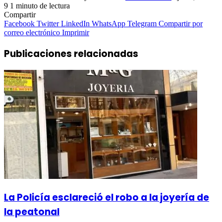
9
1 minuto de lectura
Compartir
Facebook
Twitter
LinkedIn
WhatsApp
Telegram
Compartir por
correo electrónico
Imprimir
Publicaciones relacionadas
La Policía esclareció el robo a la joyería de
la peatonal