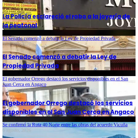
6 agosto, 2026
La Policía esclareció el robo a la joyería de
la peatonal
El Senado comenzó a debatir la Ley de Propiedad Privada
6 agosto, 2026
El Senado comenzó a debatir la Ley de
Propiedad Privada
El gobernador Orrego destacó los servicios disponibles en el San
Juan Cerca en Angaco
6 agosto, 2026
El gobernador Orrego destacó los servicios
disponibles en el San Juan Cerca en Angaco
Se confirmó la Ruta 40 Norte entre las obras del acuerdo Vicuña
6 agosto, 2026