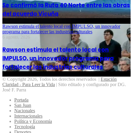
Se confirmó la Ruta 40 Norte entre las obras
del acuerdo Vicuña
Rawson estimula el talento local con IMPULSO, un innovador
programa para fortalecer las industrias culturales
6 agosto, 2026
Rawson estimula el talento local con
IMPULSO, un innovador programa para
fortalecer las industrias culturales
© Copyright 2026, Todos los derechos reservados |
Estación
Claridad - Para Leer la Vida
| Sitio editado y configurado por DG.
José F. Parra
Portada
San Juan
Nacionales
Internacionales
Política y Economía
Tecnología
Deportes